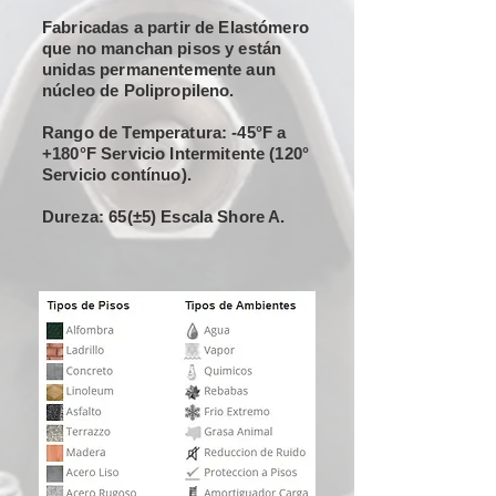
Fabricadas a partir de Elastómero
que no manchan pisos y están
unidas permanentemente aun
núcleo de Polipropileno.
Rango de Temperatura: -45°F a
+180°F Servicio Intermitente (120°
Servicio contínuo).
Dureza: 65(±5) Escala Shore A.